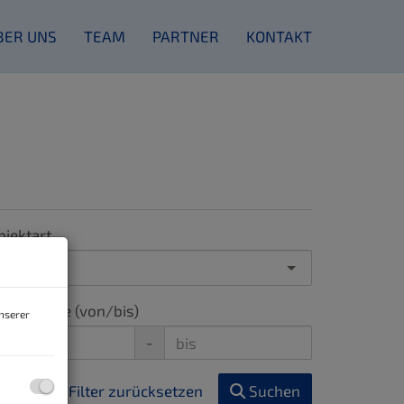
BER UNS
TEAM
PARTNER
KONTAKT
bjektart
Haus
×
ohnfläche (von/bis)
nserer
-
Filter zurücksetzen
Suchen