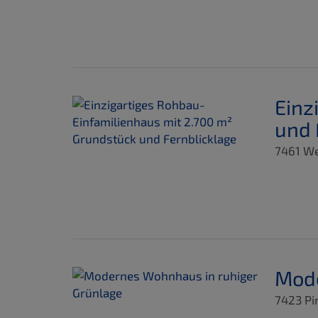
Einz
und 
7461 We
Mode
7423 Pi