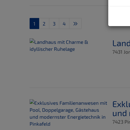
1
2
3
4
Land
7431 Jo
Exkl
und 
7423 Pi