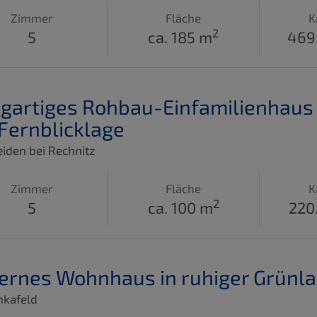
Zimmer
Fläche
K
2
5
ca. 185 m
469
igartiges Rohbau-Einfamilienhaus
Fernblicklage
iden bei Rechnitz
Zimmer
Fläche
K
2
5
ca. 100 m
220
rnes Wohnhaus in ruhiger Grünl
nkafeld