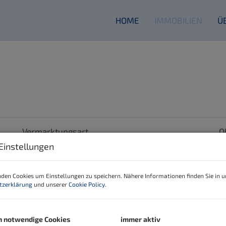
HOME
IMMOBILIEN
Ü
Vermarktungsart
O
Einstellungen
Alle
Miete
Kauf
Zimmer
W
den Cookies um Einstellungen zu speichern. Nähere Informationen finden Sie in u
tzerklärung
und unserer
Cookie Policy
.
-
h notwendige Cookies
immer aktiv