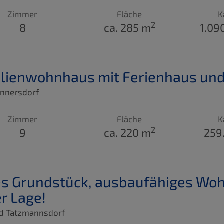
Zimmer
Fläche
K
2
8
ca. 285 m
1.09
lienwohnhaus mit Ferienhaus un
nnersdorf
Zimmer
Fläche
K
2
9
ca. 220 m
259
es Grundstück, ausbaufähiges Woh
r Lage!
d Tatzmannsdorf