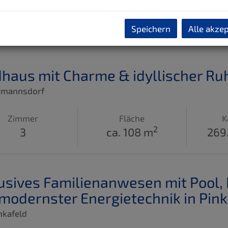
Speichern
Alle akze
haus mit Charme & idyllischer Ru
rmannsdorf
Zimmer
Fläche
K
2
3
ca. 108 m
269
usives Familienanwesen mit Pool,
modernster Energietechnik in Pink
nkafeld