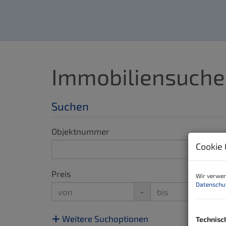
Immobiliensuche
Suchen
Objektnummer
Cookie 
Preis
Wir verwen
Datenschu
-
Weitere Suchoptionen
Technisc