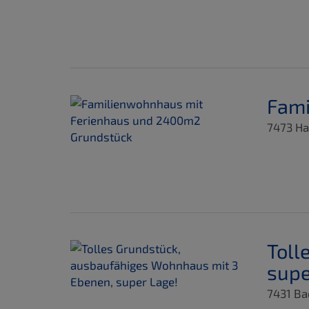
Fami
7473 Ha
Toll
supe
7431 Ba