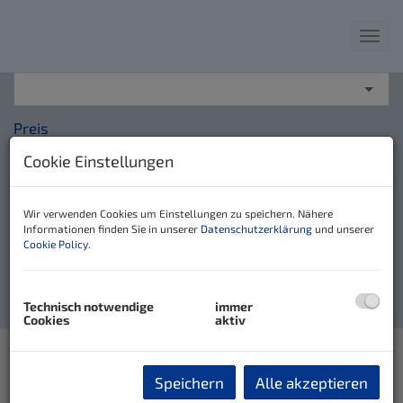
Nav
Objektart
Preis
-
Cookie Einstellungen
Zimmer
Wir verwenden Cookies um Einstellungen zu speichern. Nähere
-
Informationen finden Sie in unserer
Datenschutzerklärung
und unserer
Cookie Policy
.
Filter zurücksetzen
Suchen
Technisch notwendige
immer
Cookies
aktiv
Speichern
Alle akzeptieren
HÄUSER