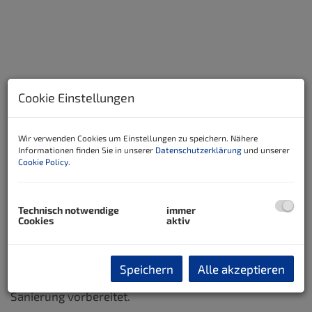
Cookie Einstellungen
Wir verwenden Cookies um Einstellungen zu speichern. Nähere
Informationen finden Sie in unserer
Datenschutzerklärung
und unserer
Cookie Policy
.
Beschreibung
Technisch notwendige
immer
Cookies
aktiv
Dieses große Mehrfamilien-oder Mehrparteienhaus
steht in zentrale Lage von Bad Tatzmannsdorf!
Speichern
Alle akzeptieren
Dieses Haus wurde bereits entkernt und für eine
Sanierung vorbereitet.