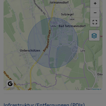
+
−
Tiles ©
basemap.at
Infrastruktur/Entfernungen (POIs)