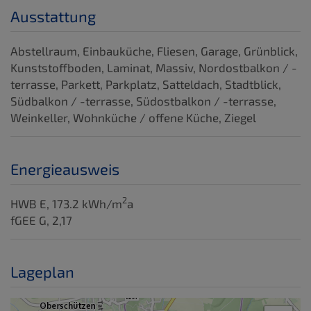
Ausstattung
Abstellraum
Einbauküche
Fliesen
Garage
Grünblick
Kunststoffboden
Laminat
Massiv
Nordostbalkon / -
terrasse
Parkett
Parkplatz
Satteldach
Stadtblick
Südbalkon / -terrasse
Südostbalkon / -terrasse
Weinkeller
Wohnküche / offene Küche
Ziegel
Energieausweis
2
HWB
E, 173.2 kWh/m
a
fGEE
G, 2,17
Lageplan