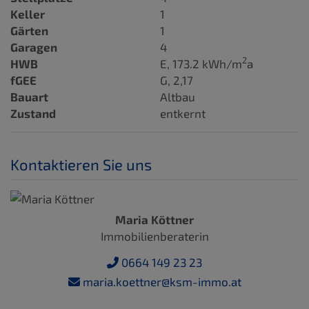
Keller
1
Gärten
1
Garagen
4
2
HWB
E, 173.2 kWh/m
a
fGEE
G, 2,17
Bauart
Altbau
Zustand
entkernt
Kontaktieren Sie uns
Maria Köttner
Immobilienberaterin
0664 149 23 23
maria.koettner@ksm-immo.at