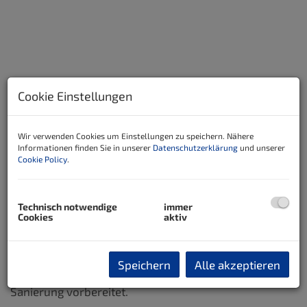
Cookie Einstellungen
Wir verwenden Cookies um Einstellungen zu speichern. Nähere
Informationen finden Sie in unserer
Datenschutzerklärung
und unserer
Cookie Policy
.
Beschreibung
Technisch notwendige
immer
Cookies
aktiv
Dieses große Mehrfamilien-oder Mehrparteienhaus
steht in zentrale Lage von Bad Tatzmannsdorf!
Speichern
Alle akzeptieren
Dieses Haus wurde bereits entkernt und für eine
Sanierung vorbereitet.