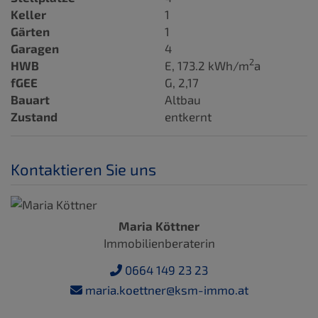
Keller
1
Gärten
1
Garagen
4
2
HWB
E, 173.2 kWh/m
a
fGEE
G, 2,17
Bauart
Altbau
Zustand
entkernt
Kontaktieren Sie uns
Maria Köttner
Immobilienberaterin
0664 149 23 23
maria.koettner@ksm-immo.at