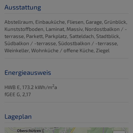
Ausstattung
Abstellraum
Einbauküche
Fliesen
Garage
Grünblick
Kunststoffboden
Laminat
Massiv
Nordostbalkon / -
terrasse
Parkett
Parkplatz
Satteldach
Stadtblick
Südbalkon / -terrasse
Südostbalkon / -terrasse
Weinkeller
Wohnküche / offene Küche
Ziegel
Energieausweis
2
HWB
E, 173.2 kWh/m
a
fGEE
G, 2,17
Lageplan