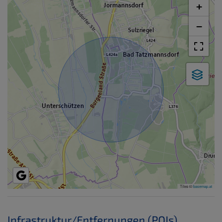
+
−
Tiles ©
basemap.at
Infrastruktur/Entfernungen (POIs)