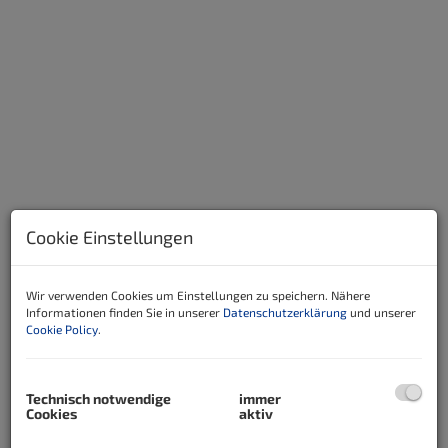
Cookie Einstellungen
Beschreibung
Wir verwenden Cookies um Einstellungen zu speichern. Nähere
Informationen finden Sie in unserer
Datenschutzerklärung
und unserer
Cookie Policy
.
Dieses tolle Landhaus liegt in erhöhter Lage , Nähe
dem Kurort Bad Tatzmannsdorf und bietet einen
kilometerweiten Rundblick.
Technisch notwendige
immer
Cookies
aktiv
Das Haus bietet 2 Wohnebenen, ist daher sowohl für