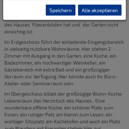
eine Familie, aber auch für Wohnen und Arbeiten an
einem Platz sehr gut geeignet.
Speichern
Alle akzeptieren
Ideal auch für HUNDE und KATZEN , da der Großteil
des Hauses Fliesenböden hat und der Garten nicht
einsichtig ist.
Im Erdgeschoss führt der einladende Eingangsbereich
in vielseitig nutzbare Wohnräume. Hier stehen 2
Zimmer mit Ausgang in den Garten, eine Küche, ein
Badezimmer, ein hochwertiger Weinkeller, ein
Gästebereich mit extra Bad und ein großzügiger
Vorraum zur Verfügung. Hier könnte auch Ihr Büro-
Atelier-oder Seminarraum sein.
Im Obergeschoss bildet der großzügige Wohn-Küche-
Lebensraum das Herzstück des Hauses . Eine
wunderbare offene Küche, ein schöner Platz zum
Essen, ein ruhiger Patz am Kamin zum Lesen, ein
wohliger Sitzplatz am Kachelofen und auch ein Platz
zum Plaudern mit Freunden stehen hier zur