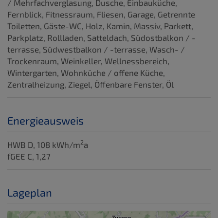
/ Mehrfachverglasung
Dusche
Einbauküche
Fernblick
Fitnessraum
Fliesen
Garage
Getrennte
Toiletten
Gäste-WC
Holz
Kamin
Massiv
Parkett
Parkplatz
Rollladen
Satteldach
Südostbalkon / -
terrasse
Südwestbalkon / -terrasse
Wasch- /
Trockenraum
Weinkeller
Wellnessbereich
Wintergarten
Wohnküche / offene Küche
Zentralheizung
Ziegel
Öffenbare Fenster
Öl
Energieausweis
2
HWB
D, 108 kWh/m
a
fGEE
C, 1,27
Lageplan