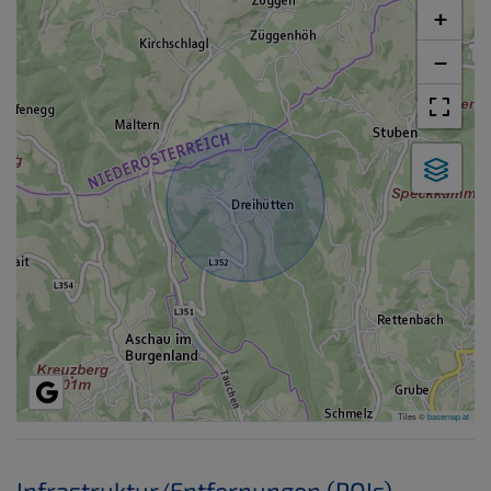
+
−
Tiles ©
basemap.at
Infrastruktur/Entfernungen (POIs)